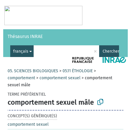
Vocabulaires
API
À propos
Nous contacter
Aide
Thésaurus INRAE
|
English
×
français
Chercher
05. SCIENCES BIOLOGIQUES
>
05.11 ÉTHOLOGIE
>
comportement
>
comportement sexuel
>
comportement
sexuel mâle
TERME PRÉFÉRENTIEL
comportement sexuel mâle
CONCEPT(S) GÉNÉRIQUE(S)
comportement sexuel