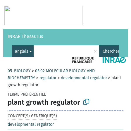
Vocabulaires
API
À propos
Nous contacter
Aide
INRAE Thesaurus
|
English
×
anglais
Chercher
05. BIOLOGY
>
05.02 MOLECULAR BIOLOGY AND
BIOCHEMISTRY
>
regulator
>
developmental regulator
>
plant
growth regulator
TERME PRÉFÉRENTIEL
plant growth regulator
CONCEPT(S) GÉNÉRIQUE(S)
developmental regulator