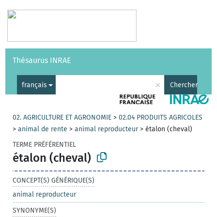
Vocabulaires
API
À propos
Nous contacter
Aide
Thésaurus INRAE
|
English
×
français
Chercher
02. AGRICULTURE ET AGRONOMIE
>
02.04 PRODUITS AGRICOLES
>
animal de rente
>
animal reproducteur
>
étalon (cheval)
TERME PRÉFÉRENTIEL
étalon (cheval)
CONCEPT(S) GÉNÉRIQUE(S)
animal reproducteur
SYNONYME(S)