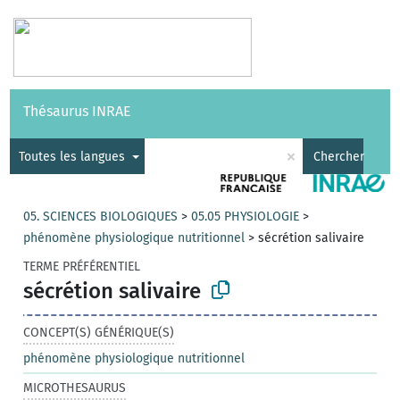
Vocabulaires
API
À propos
Nous contacter
Aide
Thésaurus INRAE
|
English
×
Toutes les langues
Chercher
05. SCIENCES BIOLOGIQUES
>
05.05 PHYSIOLOGIE
>
phénomène physiologique nutritionnel
>
sécrétion salivaire
TERME PRÉFÉRENTIEL
sécrétion salivaire
CONCEPT(S) GÉNÉRIQUE(S)
phénomène physiologique nutritionnel
MICROTHESAURUS