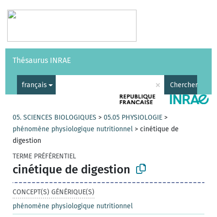
Vocabulaires
API
À propos
Nous contacter
Aide
Thésaurus INRAE
|
English
×
français
Chercher
05. SCIENCES BIOLOGIQUES
>
05.05 PHYSIOLOGIE
>
phénomène physiologique nutritionnel
>
cinétique de
digestion
TERME PRÉFÉRENTIEL
cinétique de digestion
CONCEPT(S) GÉNÉRIQUE(S)
phénomène physiologique nutritionnel