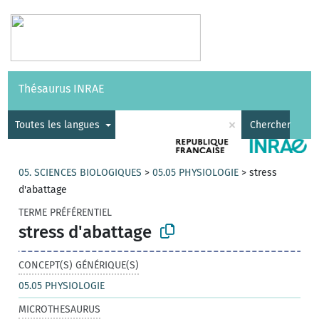
Vocabulaires
API
À propos
Nous contacter
Aide
Thésaurus INRAE
|
English
×
Toutes les langues
Chercher
05. SCIENCES BIOLOGIQUES
>
05.05 PHYSIOLOGIE
>
stress
d'abattage
TERME PRÉFÉRENTIEL
stress d'abattage
CONCEPT(S) GÉNÉRIQUE(S)
05.05 PHYSIOLOGIE
MICROTHESAURUS