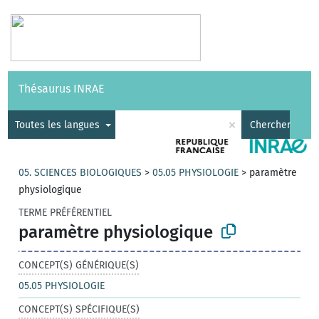
Vocabulaires
API
À propos
Nous contacter
Aide
Thésaurus INRAE
|
English
×
Toutes les langues
Chercher
05. SCIENCES BIOLOGIQUES
>
05.05 PHYSIOLOGIE
>
paramètre
physiologique
TERME PRÉFÉRENTIEL
paramètre physiologique
CONCEPT(S) GÉNÉRIQUE(S)
05.05 PHYSIOLOGIE
CONCEPT(S) SPÉCIFIQUE(S)