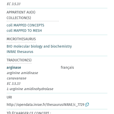
EC 3.5.3.1
APPARTIENT AU(X)
COLLECTION(S)
coll MAPPED CONCEPTS
coll MAPPED TO MESH
MICROTHESAURUS
BIO molecular biology and biochemistry
INRAE thesaurus
TRADUCTION(S)
arginase
français
arginine amidinase
canavanase
EC 3.5.3.1
L-arginine amidinohydrolase
URI
http://opendata.inrae.fr/thesaurusINRAE/c_7729
TÉLÉCHARGER CE CONCEPT :