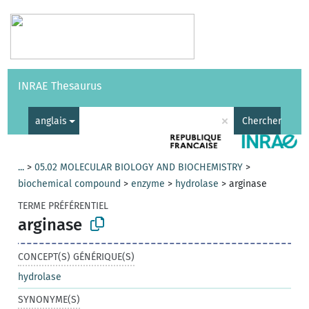
Vocabulaires
API
À propos
Nous contacter
Aide
INRAE Thesaurus
|
English
×
anglais
Chercher
...
>
05.02 MOLECULAR BIOLOGY AND BIOCHEMISTRY
>
biochemical compound
>
enzyme
>
hydrolase
>
arginase
TERME PRÉFÉRENTIEL
arginase
CONCEPT(S) GÉNÉRIQUE(S)
hydrolase
SYNONYME(S)