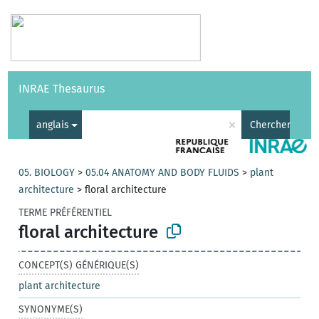
Vocabulaires
API
À propos
Nous contacter
Aide
INRAE Thesaurus
|
English
×
anglais
Chercher
05. BIOLOGY
>
05.04 ANATOMY AND BODY FLUIDS
>
plant
architecture
>
floral architecture
TERME PRÉFÉRENTIEL
floral architecture
CONCEPT(S) GÉNÉRIQUE(S)
plant architecture
SYNONYME(S)