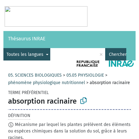
Vocabulaires
API
À propos
Nous contacter
Aide
Thésaurus INRAE
|
English
×
Toutes les langues
Chercher
05. SCIENCES BIOLOGIQUES
>
05.05 PHYSIOLOGIE
>
phénomène physiologique nutritionnel
>
absorption racinaire
TERME PRÉFÉRENTIEL
absorption racinaire
DÉFINITION
Mécanisme par lequel les plantes prélèvent des éléments
ou espèces chimiques dans la solution du sol, grâce à leurs
racines.