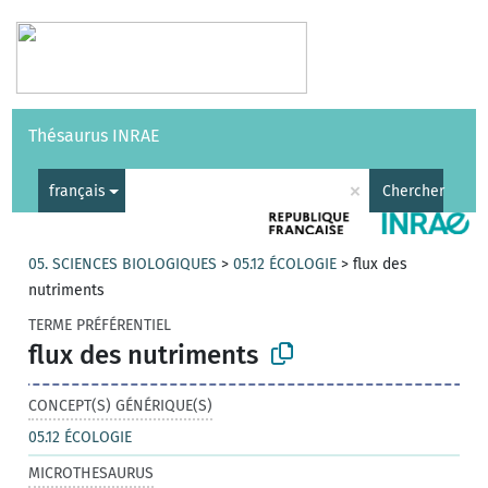
Vocabulaires
API
À propos
Nous contacter
Aide
Thésaurus INRAE
|
English
×
français
Chercher
05. SCIENCES BIOLOGIQUES
>
05.12 ÉCOLOGIE
>
flux des
nutriments
TERME PRÉFÉRENTIEL
flux des nutriments
CONCEPT(S) GÉNÉRIQUE(S)
05.12 ÉCOLOGIE
MICROTHESAURUS