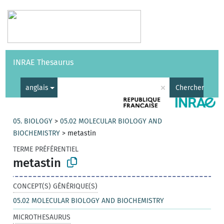
Vocabulaires
API
À propos
Nous contacter
Aide
INRAE Thesaurus
|
English
×
anglais
Chercher
05. BIOLOGY
>
05.02 MOLECULAR BIOLOGY AND
BIOCHEMISTRY
>
metastin
TERME PRÉFÉRENTIEL
metastin
CONCEPT(S) GÉNÉRIQUE(S)
05.02 MOLECULAR BIOLOGY AND BIOCHEMISTRY
MICROTHESAURUS