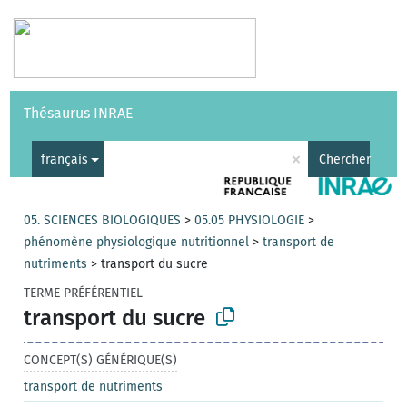
Vocabulaires
API
À propos
Nous contacter
Aide
Thésaurus INRAE
|
English
×
français
Chercher
05. SCIENCES BIOLOGIQUES
>
05.05 PHYSIOLOGIE
>
phénomène physiologique nutritionnel
>
transport de
nutriments
>
transport du sucre
TERME PRÉFÉRENTIEL
transport du sucre
CONCEPT(S) GÉNÉRIQUE(S)
transport de nutriments