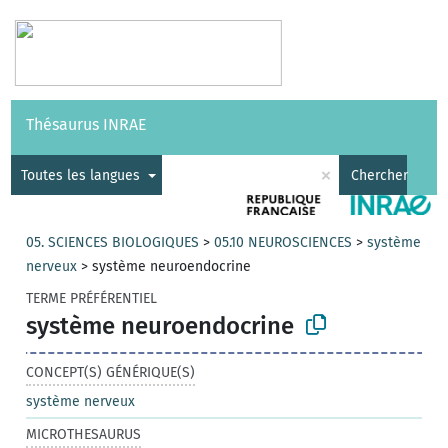
Vocabulaires
API
À propos
Nous contacter
Aide
Thésaurus INRAE
|
English
×
Toutes les langues
Chercher
05. SCIENCES BIOLOGIQUES
>
05.10 NEUROSCIENCES
>
système
nerveux
>
système neuroendocrine
TERME PRÉFÉRENTIEL
système neuroendocrine
CONCEPT(S) GÉNÉRIQUE(S)
système nerveux
MICROTHESAURUS