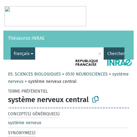
Vocabulaires
API
À propos
Nous contacter
Aide
Thésaurus INRAE
|
English
×
français
Chercher
05. SCIENCES BIOLOGIQUES
>
05.10 NEUROSCIENCES
>
système
nerveux
>
système nerveux central
TERME PRÉFÉRENTIEL
système nerveux central
CONCEPT(S) GÉNÉRIQUE(S)
système nerveux
SYNONYME(S)