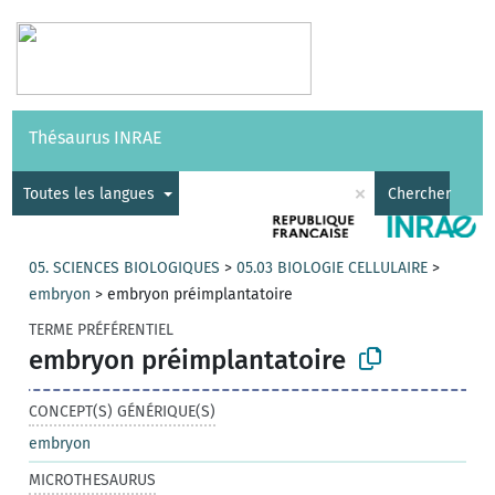
Vocabulaires
API
À propos
Nous contacter
Aide
Thésaurus INRAE
|
English
×
Toutes les langues
Chercher
05. SCIENCES BIOLOGIQUES
>
05.03 BIOLOGIE CELLULAIRE
>
embryon
>
embryon préimplantatoire
TERME PRÉFÉRENTIEL
embryon préimplantatoire
CONCEPT(S) GÉNÉRIQUE(S)
embryon
MICROTHESAURUS