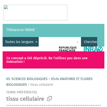
Vocabulaires
API
À propos
Nous contacter
Aide
Thésaurus INRAE
|
English
×
Toutes les langues
Chercher
Ce concept a été déprécié. Ne l'utilisez pas dans une
indexation !
05. SCIENCES BIOLOGIQUES
>
05.04 ANATOMIE ET FLUIDES
BIOLOGIQUES
>
tissu cellulaire
TERME PRÉFÉRENTIEL
tissu cellulaire