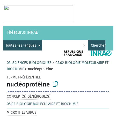
Vocabulaires
API
À propos
Nous contacter
Aide
Thésaurus INRAE
|
English
×
Toutes les langues
Chercher
05. SCIENCES BIOLOGIQUES
>
05.02 BIOLOGIE MOLÉCULAIRE ET
BIOCHIMIE
>
nucléoprotéine
TERME PRÉFÉRENTIEL
nucléoprotéine
CONCEPT(S) GÉNÉRIQUE(S)
05.02 BIOLOGIE MOLÉCULAIRE ET BIOCHIMIE
MICROTHESAURUS