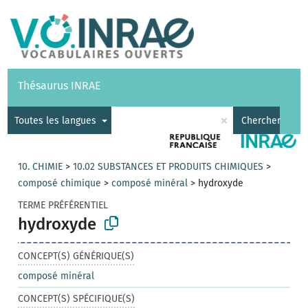
Vocabulaires
API
À propos
Nous contacter
Aide
Thésaurus INRAE
|
English
×
Toutes les langues
Chercher
10. CHIMIE
>
10.02 SUBSTANCES ET PRODUITS CHIMIQUES
>
composé chimique
>
composé minéral
>
hydroxyde
TERME PRÉFÉRENTIEL
hydroxyde
CONCEPT(S) GÉNÉRIQUE(S)
composé minéral
CONCEPT(S) SPÉCIFIQUE(S)