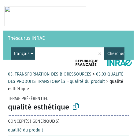
Vocabulaires
API
À propos
Nous contacter
Aide
Thésaurus INRAE
|
English
×
français
Chercher
03. TRANSFORMATION DES BIORESSOURCES
>
03.03 QUALITÉ
DES PRODUITS TRANSFORMÉS
>
qualité du produit
>
qualité
esthétique
TERME PRÉFÉRENTIEL
qualité esthétique
CONCEPT(S) GÉNÉRIQUE(S)
qualité du produit