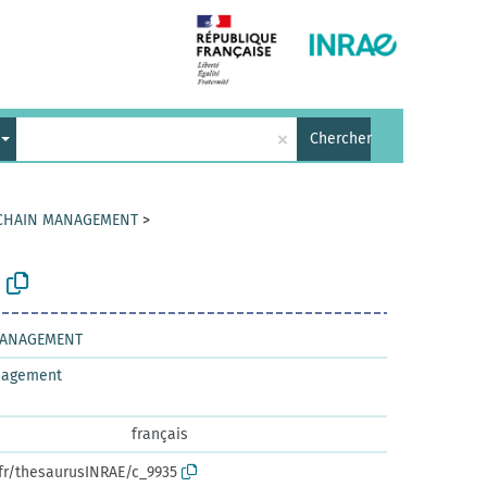
×
Chercher
 CHAIN MANAGEMENT
>
 MANAGEMENT
nagement
français
.fr/thesaurusINRAE/c_9935