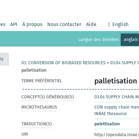
res
API
À propos
Nous contacter
Aide
|
English
Langue des données
anglais
és
03. CONVERSION OF BIOBASED RESOURCES
>
03.04 SUPPLY
palletisation
palletisation
TERME PRÉFÉRENTIEL
CONCEPT(S) GÉNÉRIQUE(S)
03.04 SUPPLY CHAIN
MICROTHESAURUS
CON supply chain ma
INRAE thesaurus
TRADUCTION(S)
palettisation
URI
http://opendata.inrae