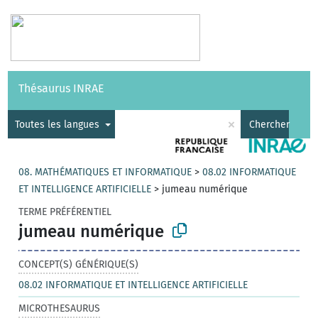
Vocabulaires
API
À propos
Nous contacter
Aide
Thésaurus INRAE
|
English
×
Toutes les langues
Chercher
08. MATHÉMATIQUES ET INFORMATIQUE
>
08.02 INFORMATIQUE
ET INTELLIGENCE ARTIFICIELLE
>
jumeau numérique
TERME PRÉFÉRENTIEL
jumeau numérique
CONCEPT(S) GÉNÉRIQUE(S)
08.02 INFORMATIQUE ET INTELLIGENCE ARTIFICIELLE
MICROTHESAURUS