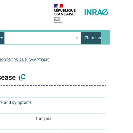
×
Chercher
 DISORDERS AND SYMPTOMS
sease
ers and symptoms
français