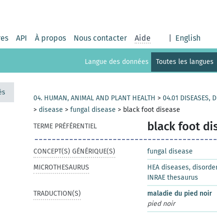
res
API
À propos
Nous contacter
Aide
|
English
Langue des données
Toutes les langues
és
04. HUMAN, ANIMAL AND PLANT HEALTH
>
04.01 DISEASES,
>
disease
>
fungal disease
>
black foot disease
black foot di
TERME PRÉFÉRENTIEL
CONCEPT(S) GÉNÉRIQUE(S)
fungal disease
MICROTHESAURUS
HEA diseases, disord
INRAE thesaurus
TRADUCTION(S)
maladie du pied noir
pied noir