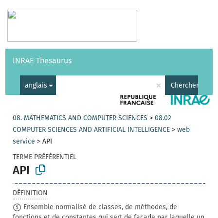
Vocabulaires
API
À propos
Nous contacter
Aide
INRAE Thesaurus
|
English
×
anglais
Chercher
08. MATHEMATICS AND COMPUTER SCIENCES
>
08.02
COMPUTER SCIENCES AND ARTIFICIAL INTELLIGENCE
>
web
service
>
API
TERME PRÉFÉRENTIEL
API
DÉFINITION
Ensemble normalisé de classes, de méthodes, de
fonctions et de constantes qui sert de façade par laquelle un