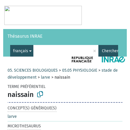
Vocabulaires
API
À propos
Nous contacter
Aide
Thésaurus INRAE
|
English
×
français
Chercher
05. SCIENCES BIOLOGIQUES
>
05.05 PHYSIOLOGIE
>
stade de
développement
>
larve
>
naissain
TERME PRÉFÉRENTIEL
naissain
CONCEPT(S) GÉNÉRIQUE(S)
larve
MICROTHESAURUS