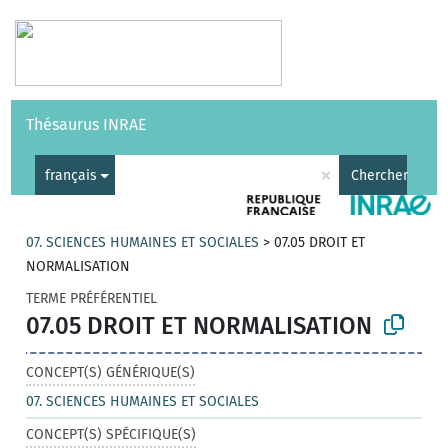
Vocabulaires
API
À propos
Nous contacter
Aide
Thésaurus INRAE
|
English
×
français
Chercher
07. SCIENCES HUMAINES ET SOCIALES
>
07.05 DROIT ET
NORMALISATION
TERME PRÉFÉRENTIEL
07.05 DROIT ET NORMALISATION
CONCEPT(S) GÉNÉRIQUE(S)
07. SCIENCES HUMAINES ET SOCIALES
CONCEPT(S) SPÉCIFIQUE(S)