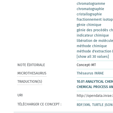
chromatogramme
chromatographie
cristallographie
fractionnement isotop
génie chimique
génie des procédés c
indicateur chimique
libération de molécul
méthode chimique
méthode d'extraction 
[show all 30 values]
NOTE ÉDITORIALE
Concept-MT
MICROTHESAURUS
Thésaurus INRAE
TRADUCTION(S)
10.01 ANALYTICAL CHEM
CHEMICAL PROCESS A
URI
http://opendata.inrae
TÉLÉCHARGER CE CONCEPT :
RDF/XML
TURTLE
JSON