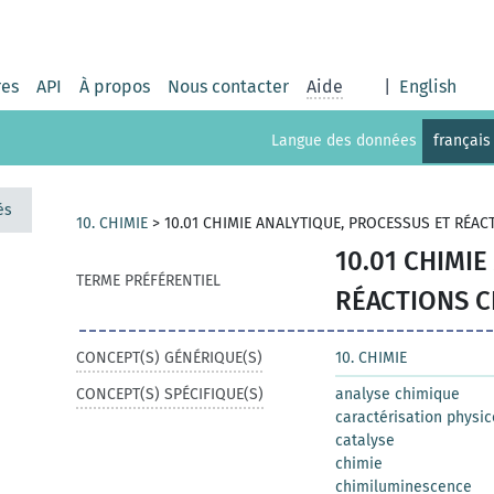
res
API
À propos
Nous contacter
Aide
|
English
Langue des données
français
és
10. CHIMIE
>
10.01 CHIMIE ANALYTIQUE, PROCESSUS ET RÉA
10.01 CHIMI
TERME PRÉFÉRENTIEL
RÉACTIONS 
CONCEPT(S) GÉNÉRIQUE(S)
10. CHIMIE
CONCEPT(S) SPÉCIFIQUE(S)
analyse chimique
caractérisation physi
catalyse
chimie
chimiluminescence