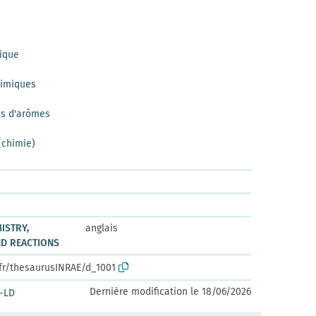
ique
himiques
es d'arômes
(chimie)
ISTRY,
anglais
ND REACTIONS
.fr/thesaurusINRAE/d_1001
Dernière modification le 18/06/2026
-LD