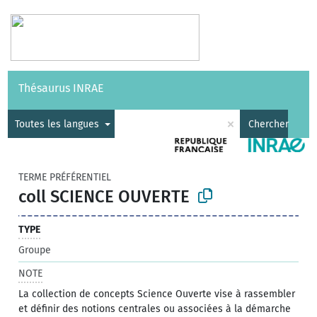
Vocabulaires
API
À propos
Nous contacter
Aide
Thésaurus INRAE
|
English
×
Toutes les langues
Chercher
TERME PRÉFÉRENTIEL
coll SCIENCE OUVERTE
TYPE
Groupe
NOTE
La collection de concepts Science Ouverte vise à rassembler
et définir des notions centrales ou associées à la démarche