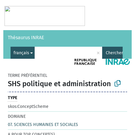
Vocabulaires
API
À propos
Nous contacter
Aide
Thésaurus INRAE
|
English
×
français
Chercher
TERME PRÉFÉRENTIEL
SHS politique et administration
TYPE
skos:ConceptScheme
DOMAINE
07. SCIENCES HUMAINES ET SOCIALES
A POUR TOP CONCEPT(S)