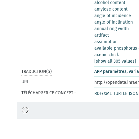
alcohol content
amylose content
angle of incidence
angle of inclination
annual ring width
artifact
assumption
available phosphorus 
axenic chick
[show all 305 values]
TRADUCTION(S)
APP paramètres, vari
URI
http://opendata.inrae
TÉLÉCHARGER CE CONCEPT :
RDF/XML
TURTLE
JSON