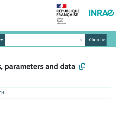
×
Chercher
s, parameters and data
ACH