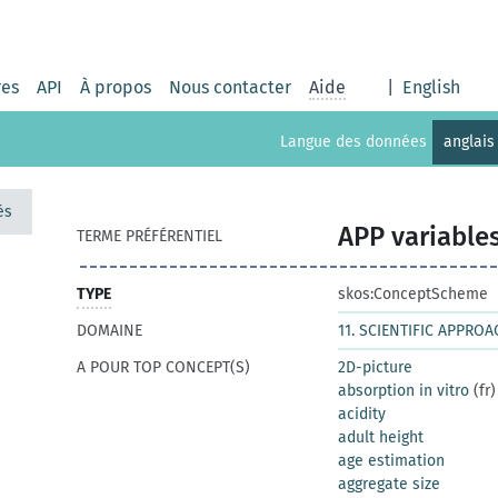
res
API
À propos
Nous contacter
Aide
|
English
Langue des données
anglais
és
APP variable
TERME PRÉFÉRENTIEL
TYPE
skos:ConceptScheme
DOMAINE
11. SCIENTIFIC APPRO
A POUR TOP CONCEPT(S)
2D-picture
absorption in vitro
(fr)
acidity
adult height
age estimation
aggregate size