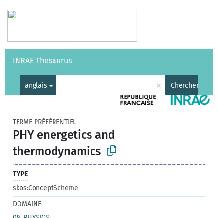
Vocabulaires
API
À propos
Nous contacter
Aide
INRAE Thesaurus
|
English
×
anglais
Chercher
TERME PRÉFÉRENTIEL
PHY energetics and
thermodynamics
TYPE
skos:ConceptScheme
DOMAINE
09. PHYSICS